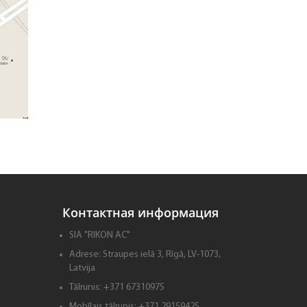
Контактная информация
SIA "RIKON AC"
Adrese:
Straupes ielā 3, Rīgā, LV-1073,
Latvija
Tālrunis:
+371 67310975
Mobīlais tālrunis:
+371 29159425