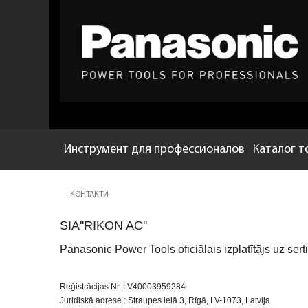
Инструмент для профессионалов
Каталог т
КОНТАКТИ
SIA''RIKON AC''
Panasonic Power Tools oficiālais izplatītājs uz serti
Reģistrācijas Nr. LV40003959284
Juridiskā adrese : Straupes ielā 3, Rīgā, LV-1073, Latvija