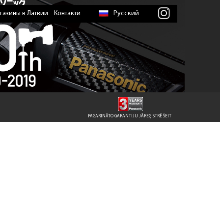
газины в Латвии
Контакти
Русский
PAGARINĀTO GARANTIJU JĀREĢISTRĒ ŠEIT