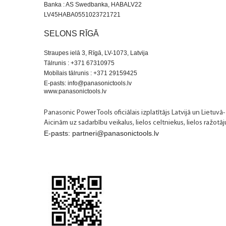
Banka : AS Swedbanka, HABALV22
LV45HABA0551023721721
SELONS RĪGĀ
Straupes ielā 3, Rīgā, LV-1073, Latvija
Tālrunis : +371 67310975
Mobīlais tālrunis : +371 29159425
E-pasts: info@panasonictools.lv
www.panasonictools.lv
Panasonic Power Tools oficiālais izplatītājs Latvijā un Lietuvā-
Aicinām uz sadarbību veikalus, lielos celtniekus, lielos ražot
E-pasts: partneri@panasonictools.lv