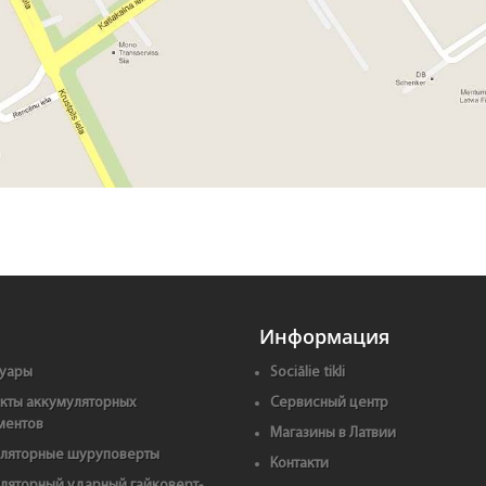
Информация
уары
Sociālie tikli
кты аккумуляторных
Сервисный центр
ментов
Магазины в Латвии
ляторные шуруповерты
Контакти
ляторный ударный гайковерт-