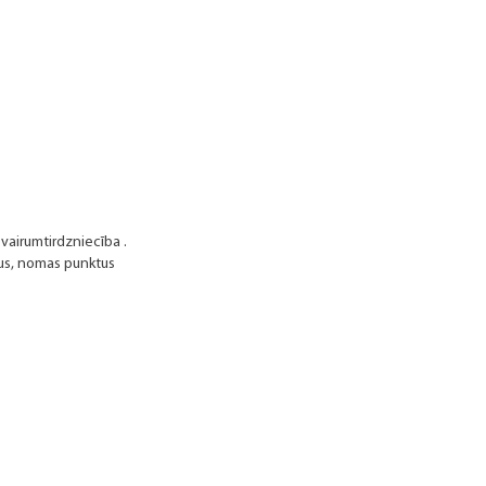
 vairumtirdzniecība .
ājus, nomas punktus