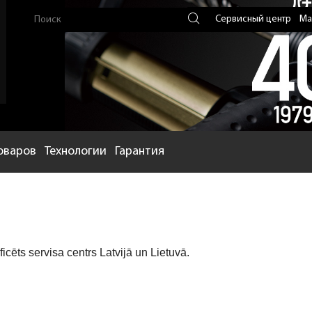
Сервисный центр
Ма
оваров
Технологии
Гарантия
ficēts servisa centrs Latvijā un Lietuvā.