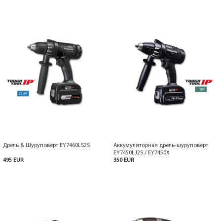
Дрель & Шуруповёрт EY7460LS2S
Аккумуляторная дрель-шуруповерт
EY7450LJ2S / EY7450X
495 EUR
350 EUR