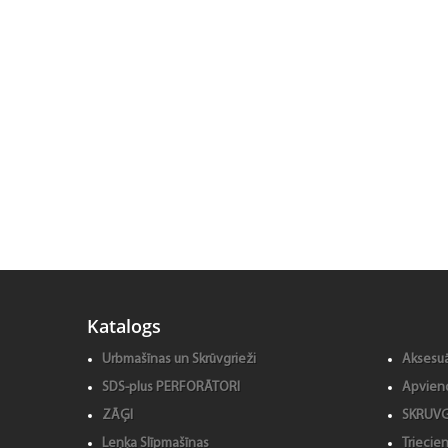
Katalogs
Urbmašīnas un Skrūvgrieži
Aksesuā
SDS-plus PERFORĀTORI
Apvieno
ZĀĢI
SKRUVG
Leņķa Slīpmašīnas
Triecien