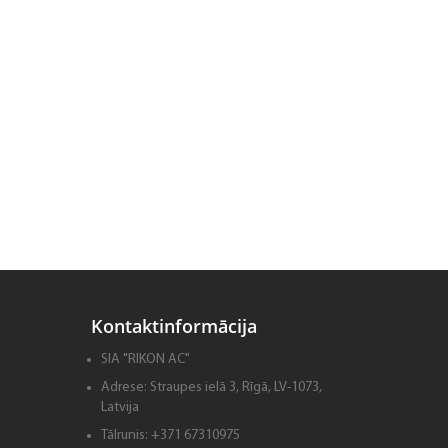
Kontaktinformācija
SIA "RIKON AC"
Adrese:
Straupes ielā 3, Rīgā, LV-1073,
Latvija
Tālrunis:
+371 67310975