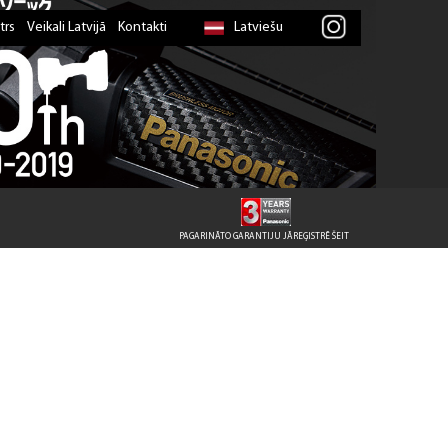
trs
Veikali Latvijā
Kontakti
Latviešu
PAGARINĀTO GARANTIJU JĀREĢISTRĒ ŠEIT