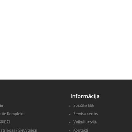
Informācija
ri
Sociālie tikli
tie Komplekti
Servisa centrs
RIEŽI
Veikali Latvijā
atslēgas / Skrūvgrieži
Kontakti